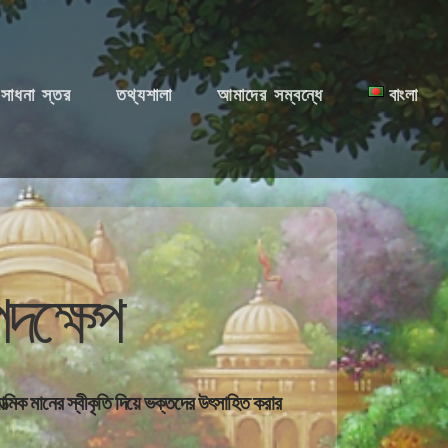
সাধনা স্তর
তথ্যশালা
আমাদের সম্বন্ধে
বাংলা
দক্ষেপ
ত্মিক
মানের
স্বীকৃতি দিয়ে ভক্তদের উৎসাহিত করার