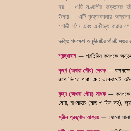
হয়। এটি মণ্ডলীর ভক্তদের তাঁদ
উপায়। এটি কৃষ্ণভাবনায় অগ্রস
গোষ্ঠী গঠন এবং একীভূত করার ক্ষেত
ভক্তি পদক্ষেপ অনুষ্ঠানটির পাঁচটি স্ত
শ্রদ্ধাবান
—
প্রতিদিন কমপক্ষে অন্ত
কৃষ্ণ (অথবা গৌর) সেবক
— কমপক্ষে 
রূপে চিনতে পারা, এবং একেবারেই অন
কৃষ্ণ (অথবা গৌর) সাধক
—
কমপক্ষ
নেশা, মাংসাহার (মাছ ও ডিম সহ), জু
শ্রীল প্রভুপাদ আশ্রয়
—
ষোলো মালা 