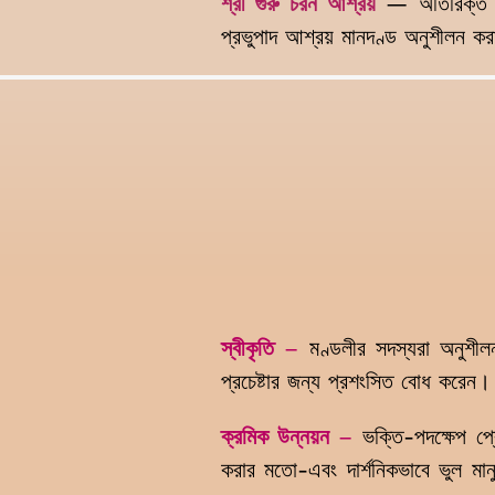
শ্রী গুরু চরন আশ্রয়
— অতিরিক্ত ব
প্রভুপাদ আশ্রয় মানদণ্ড অনুশীলন ক
স্বীকৃতি
–
মণ্ডলীর সদস্যরা অনুশী
প্রচেষ্টার জন্য প্রশংসিত বোধ করেন
ক্রমিক উন্নয়ন
–
ভক্তি-পদক্ষেপ প
করার মতো-এবং দার্শনিকভাবে ভুল ম